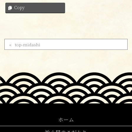
Copy
top-midashi
ホーム