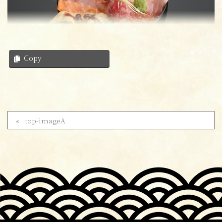
Copy
top-imageA