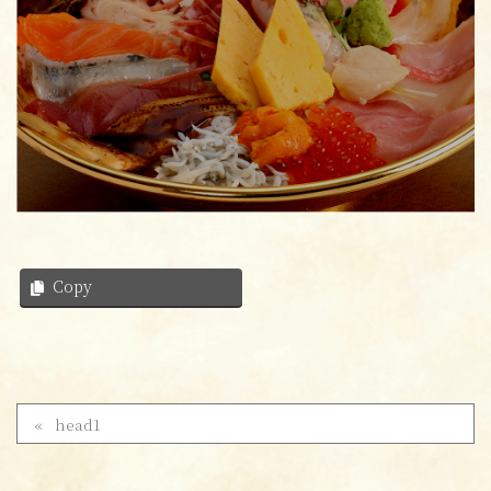
Copy
head1