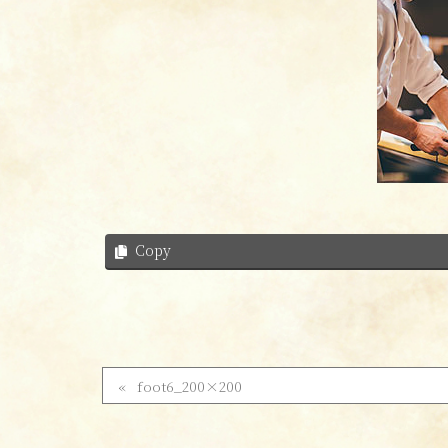
Copy
foot6_200×200