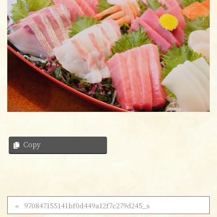
Copy
970847155141bf0d449a12f7c279d245_s