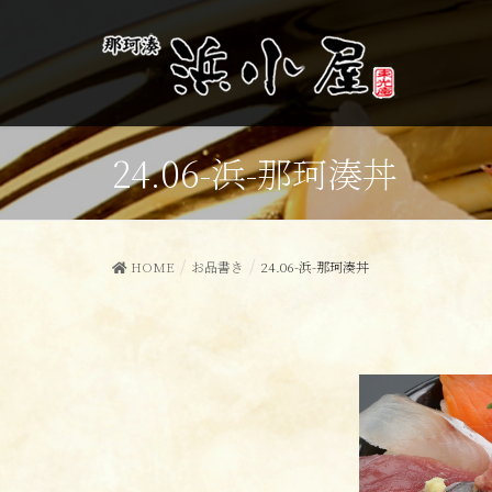
24.06-浜-那珂湊丼
HOME
お品書き
24.06-浜-那珂湊丼