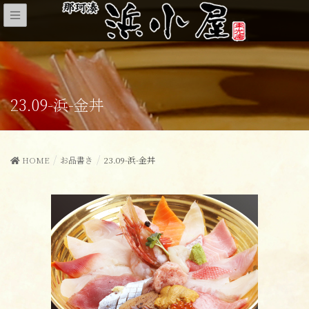
23.09-浜-金丼
HOME
お品書き
23.09-浜-金丼