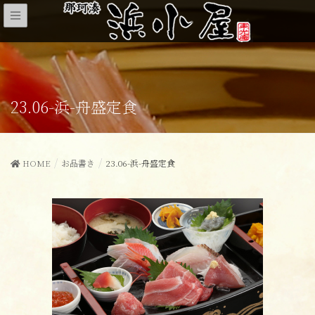
23.06-浜-舟盛定食
HOME
お品書き
23.06-浜-舟盛定食