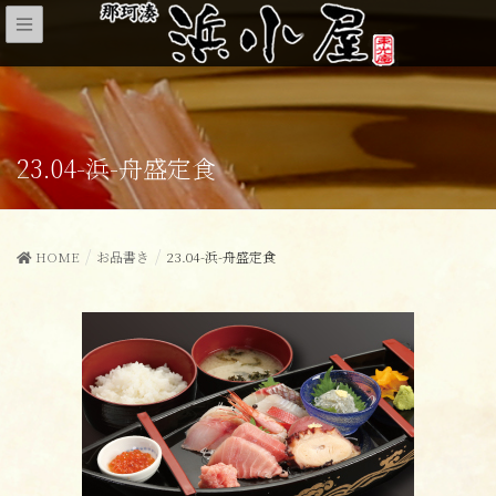
23.04-浜-舟盛定食
HOME
お品書き
23.04-浜-舟盛定食